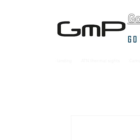
G
Go
landing
ATN thermal sights
Came