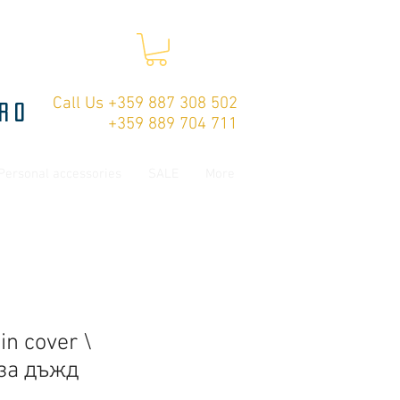
Call Us +359 887 308 502
ro
+359 889 704 711
Personal accessories
SALE
More
in cover \
за дъжд