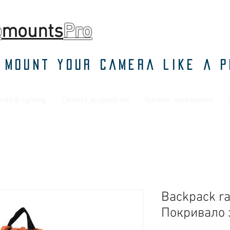
o
mounts
Pro
 mount your camera like a p
ras & lighting
Camera accessories
Outdoor accessories
Backpack ra
Покривало 