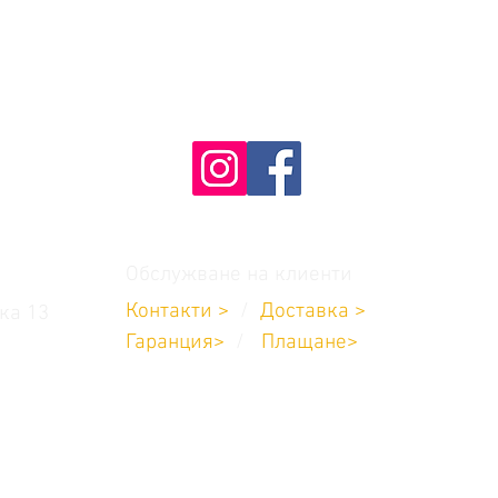
Обслужване на клиенти
Контакти >
/
Доставка
>
ка 13
Гаранция>
/
Плащане
>
8:00 до 17:00
704 711