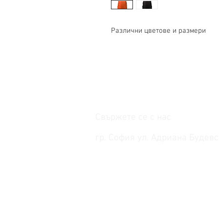
Различни цветове и размери
Свържете се с нас
гр. София ул. Адриана Будевс
работно време: понеделник-петък от 
телефон: +359 887 308 502; +359 889 