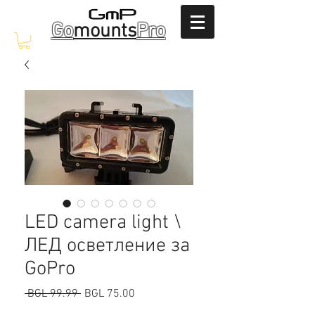
Go
mounts
Pro
LED camera light \
ЛЕД осветление за
GoPro
Regular
Sale
 BGL 99.99 
BGL 75.00
Price
Price