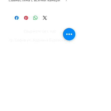
Съвместима с всички камери
Свържете се с нас
гр. София ул. Адриана Будевска 13
работно време: понеделник-петък от 8:00 до 17:00
телефон:
+359 887 308 502
;
+359 889 704 711
Обслужване на клиенти
Контакти >
/
Доставка
>
Гаранция>
/
Плащане
>