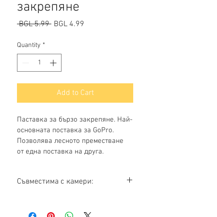
закрепяне
Regular
Sale
 BGL 5.99 
BGL 4.99
Price
Price
Quantity
*
Add to Cart
Паставка за бързо закрепяне. Най-
основната поставка за GoPro. 
Позволява лесното преместване 
от една поставка на друга.
Съвместима с камери: