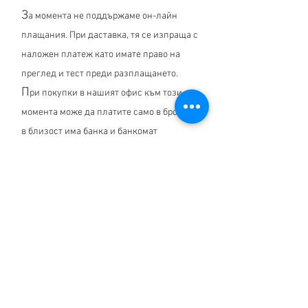
З
а момента не поддържаме он-лайн
плащания. При даставка, тя се изпраща с
наложен платеж като имате право на
преглед и тест преди разплащането.
П
ри покупки в нашият офис към този
момента може да платите само в брой, но
в близост има банка и банкомат
Не намирате отговор на вашият
въпрос?
Свържете се с нас>
Свържете се с нас
гр. София ул. Адриана Будевска 13
работно време: понеделник-петък от 8:00 до 17:00
телефон:
+359 887 308 502
;
+359 889 704 711