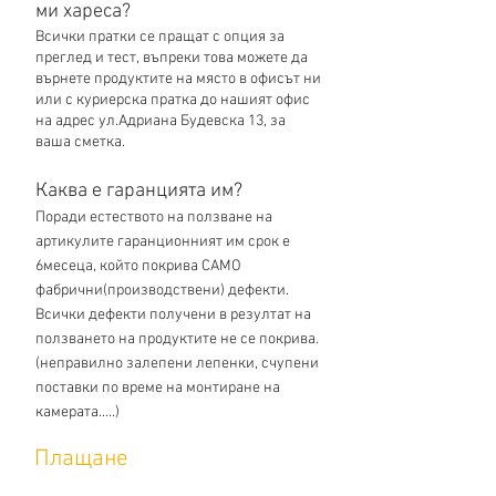
ми хареса?
Всички пратки се пращат с опция за
преглед и тест, въпреки това можете да
върнете продуктите на място в офисът ни
или с куриерска пратка до нашият офис
на адрес ул.Адриана Будевска 13, за
ваша сметка.
Каква е гаранцията им?
Поради естеството на ползване на
артикулите гаранционният им срок е
6месеца, който покрива САМО
фабрични(производствени) дефекти.
Всички дефекти получени в резултат на
ползването на продуктите не се покрива.
(неправилно залепени лепенки, счупени
поставки по време на монтиране на
камерата.....)
Плащане