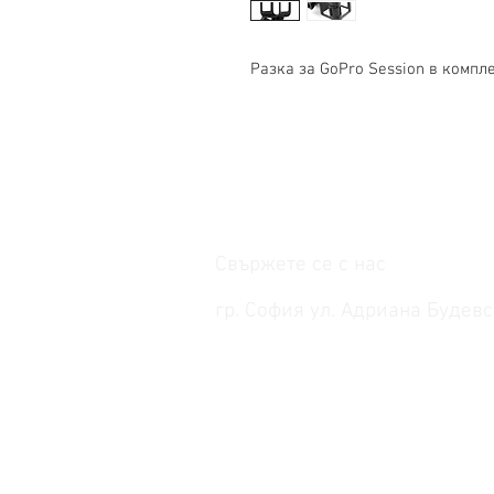
Разка за GoPro Session в компле
Свържете се с нас
гр. София ул. Адриана Будевс
работно време: понеделник-петък от 
телефон: +359 887 308 502; +359 889 