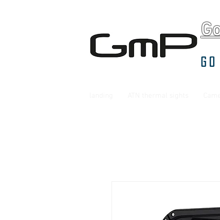
G
Go
landing
ATN thermal sights
Came