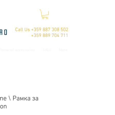
Call Us +359 887 308 502
ro
+359 889 704 711
Personal accessories
SALE
More
me \ Рамка за
ion