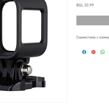
Price
BGL 20.99
Съвместима с камер
GoPro SESSION