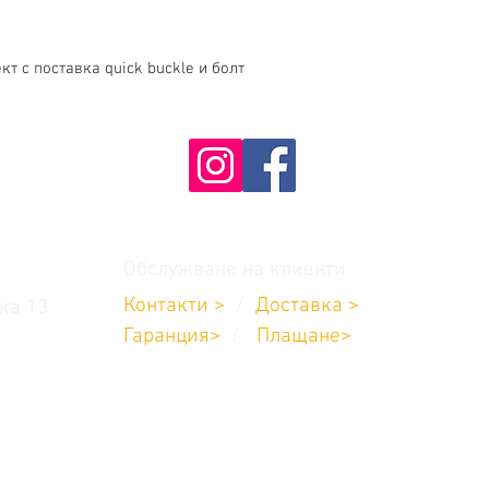
кт с поставка quick buckle и болт
Обслужване на клиенти
Контакти >
/
Доставка
>
ка 13
Гаранция>
/
Плащане
>
8:00 до 17:00
704 711