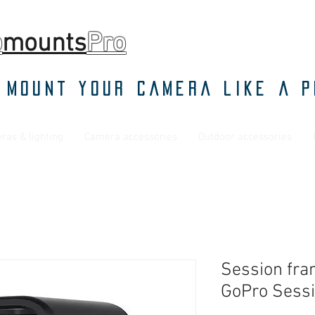
o
mounts
Pro
 mount your camera like a p
ras & lighting
Camera accessories
Outdoor accessories
Session fra
GoPro Sess